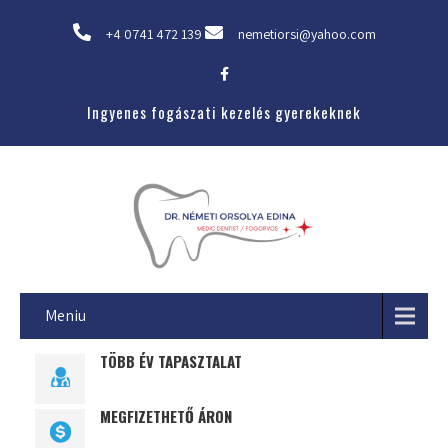
+4 0741 472 139
nemetiorsi@yahoo.com
Ingyenes fogászati kezelés gyerekeknek
Meniu
TÖBB ÉV TAPASZTALAT
MEGFIZETHETŐ ÁRON