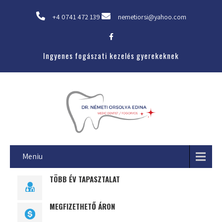
+4 0741 472 139
nemetiorsi@yahoo.com
Ingyenes fogászati kezelés gyerekeknek
Meniu
TÖBB ÉV TAPASZTALAT
MEGFIZETHETŐ ÁRON