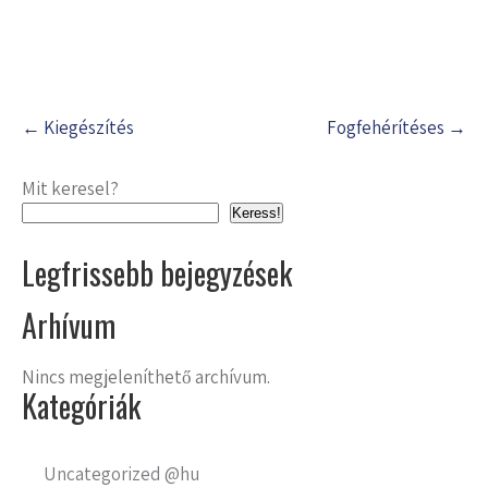
Post
←
Kiegészítés
Fogfehérítéses
→
navigation
Mit keresel?
Keress!
Legfrissebb bejegyzések
Arhívum
Nincs megjeleníthető archívum.
Kategóriák
Uncategorized @hu