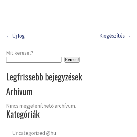
Post
←
Új fog
Kiegészítés
→
navigation
Mit keresel?
Keress!
Legfrissebb bejegyzések
Arhívum
Nincs megjeleníthető archívum.
Kategóriák
Uncategorized @hu