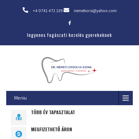
+4 0741 472 139
nemetiorsi@yahoo.com
Ingyenes fogászati kezelés gyerekeknek
Meniu
TÖBB ÉV TAPASZTALAT
MEGFIZETHETŐ ÁRON